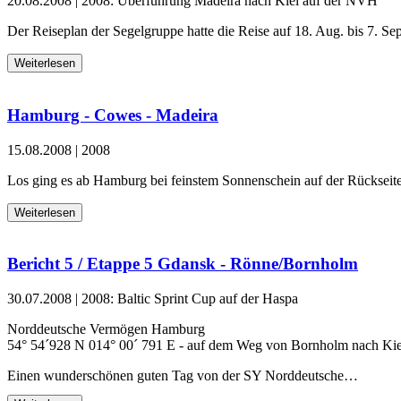
20.08.2008
|
2008: Überführung Madeira nach Kiel auf der NVH
Der Reiseplan der Segelgruppe hatte die Reise auf 18. Aug. bis 7. Se
Weiterlesen
Hamburg - Cowes - Madeira
15.08.2008
|
2008
Los ging es ab Hamburg bei feinstem Sonnenschein auf der Rückseit
Weiterlesen
Bericht 5 / Etappe 5 Gdansk - Rönne/Bornholm
30.07.2008
|
2008: Baltic Sprint Cup auf der Haspa
Norddeutsche Vermögen Hamburg
54° 54´928 N 014° 00´ 791 E - auf dem Weg von Bornholm nach Kie
Einen wunderschönen guten Tag von der SY Norddeutsche…