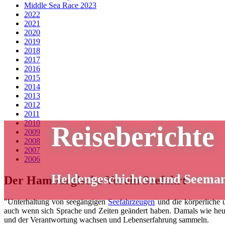
Middle Sea Race 2023
2022
2021
2020
2019
2018
2017
2016
2015
2014
2013
2012
2011
2010
Reiseberichte
2009
2008
2007
2006
Heldengeschichten und Seema
Der Hamburgische Verein Seefahrt
"Unterhaltung von seegängigen
Seefahrzeugen
und die körperliche 
auch wenn sich Sprache und Zeiten geändert haben. Damals wie heut
und der Verantwortung wachsen und Lebenserfahrung sammeln.