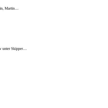
smin, Martin…
ew unter Skipper…