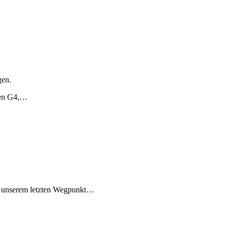
gen.
ren G4,…
zu unserem letzten Wegpunkt…