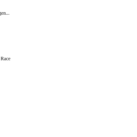
en...
 Race