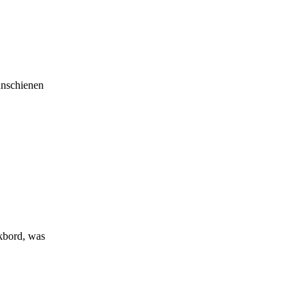
hnschienen
kbord, was