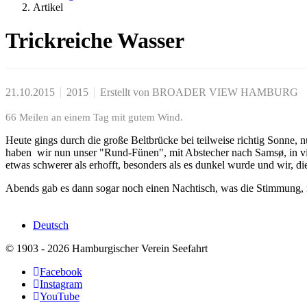
Artikel
Trickreiche Wasser
21.10.2015
2015
Erstellt von
BROADER VIEW HAMBURG
66 Meilen an einem Tag mit gutem Wind.
Heute gings durch die große Beltbrücke bei teilweise richtig Sonne,
haben wir nun unser "Rund-Fünen", mit Abstecher nach Samsø, in vie
etwas schwerer als erhofft, besonders als es dunkel wurde und wir, die
Abends gab es dann sogar noch einen Nachtisch, was die Stimmung, na
Deutsch
© 1903 - 2026 Hamburgischer Verein Seefahrt
Facebook
Instagram
YouTube