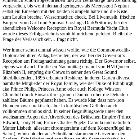
schließlich schon abgeschrieben und zur Demontage und Zerstörung
vorgesehen, bis wohl niemand geringeres als Meeresgott Neptun
selbst ein Einsehen mit den beiden Kumpeln hatte und die Kiste
zum Laufen brachte. Wassermacher, check. Bei Livemusik, frischen
Burgern vom Grill und Sponsor Goslings Dark&Stormy bei der
abendlichen Welcome Reception im Royal Bermuda Yacht Club
wurde dieses Erfolgserlebnis somit hinreichend gefeiert. Bleibt die
Frage der Verlässlichkeit… fragt nicht.
Wer immer schon einmal wissen wollte, wie die Commonwealth-
Diplomaten ihren Alltag bestreiten, der war bei der Governor’s
Reception am Freitagnachmittag genau richtig. Der Governor selbst,
eigens wohl auch für diesen Nachmittag ernannt von HM Queen
Elizabeth II, empfing die Crews in seiner den Great Sound
überblickenden, 1895 erbauten Residenz, in deren Garten diverse
namhafte Mitglieder der Royal Family, wie der Duke of Edinburgh
aka Prince Philip, Princess Anne oder auch Kollege Winston
Churchill durch Einsatz ihrer grünen Daumen über die Dekaden
zahllose Bäume gepflanzt haben. Es wurde klar, dass non-iron
Hemden zwar praktisch, aber in karibischen Gefilden auch
vollkommen sinnlos sind. In seiner Begrüßungsrede unter den
wachsamen Augen der Altvorderen des Britischen Empire (Prince
Edward, Tony Blair, Prince Charles & jetzt Camilla und natürlich
Mutter Lisbeth, allesamt chromgerahmt auf dem Konzertflügel im
Salon), wünschte der aus Schottland stammende Governor den