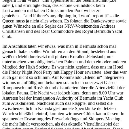
Seglern „Fair Winds“ und appellierte an die Seemanschaft („be
safe“), und ermutigte dazu, das schöne Grundstück beim
Lustwandeln mit kalten Drinks um den Pool weiter zu
genießen…“and if there’s any dipping in, I won’t report it“ – die
Queen muss ja nicht alles wissen. Es folgten die Dankesworte sowie
guten Wünsche an alle Segler des NRV-Vorsitzenden Andreas
Christiansen und des Rear Commodore des Royal Bermuda Yacht
Club.
Im Anschluss taten wir etwas, was man in Bermuda schon mal
gemacht haben sollte: Wir fuhren an den Strand, bestehend aus
weißem Mehl durchsetzt mit pinkem Korallen-Feinstaub, nur
unterbrochen von obligatorischen Palmen und dem ein oder anderen
Mitglied der High Society. Es war nicht geplant, dass uns im Hotel
die Friday Night Pool Party mit Happy Hour erwartete, aber das war
auch gar nicht so schlimm. Auf Kommando „Blend in“ integrierten
wir uns unauffällig und bekamen so auch ein oder zwei Gläser
Rumpunsch und Rosé ab und diskutierten über die Artenvielfalt der
lokalen Fauna. Die Nacht war jedoch kurz, denn um 8.00 Uhr war
Antreten bei der Immigration Authority of Bermuda im Yacht Club
zum Ausklarieren. Nachdem auch das klappte, und selbst die
zwischenzeitlich in Kanada gestrandete Sperrklinke der letzten
Winch schließlich eintraf, konnten wir unser Glück kaum fassen. In
spannender Erwartung des Pressebriefings und Skippers Meeting,
die mehr Inhalt versprechen, als das aktuelle Viertelfinalspiel der