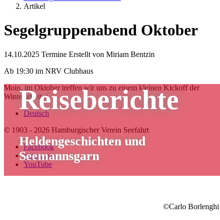
Artikel
Segelgruppenabend Oktober
14.10.2025
Termine
Erstellt von
Miriam Bentzin
Ab 19:30 im NRV Clubhaus
Moin, im Oktober treffen wir uns zu einem kleinen Kickoff der
Reiseberichte
Winterarbeit :)
Deutsch
© 1903 - 2026 Hamburgischer Verein Seefahrt
Heldengeschichten und
Facebook
Seemannsgarn
Instagram
YouTube
©Carlo Borlenghi